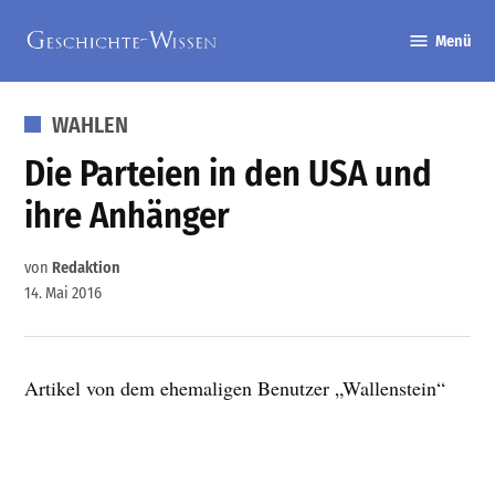
Zum
Menü
Inhalt
Geschichte-
springen
Wissen
VERÖFFENTLICHT
WAHLEN
IN
Die Parteien in den USA und
ihre Anhänger
von
Redaktion
14. Mai 2016
Artikel von dem ehemaligen Benutzer „Wallenstein“