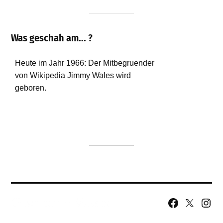
Was geschah am... ?
Facebook
X
Insta
Page
Username