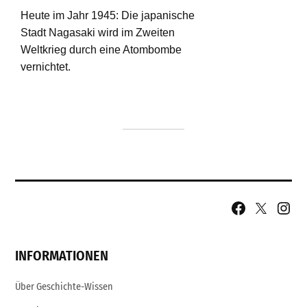
Facebook
X
Insta
Page
Username
INFORMATIONEN
Über Geschichte-Wissen