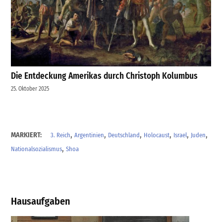
Die Entdeckung Amerikas durch Christoph Kolumbus
25. Oktober 2025
,
,
,
,
,
,
MARKIERT:
3. Reich
Argentinien
Deutschland
Holocaust
Israel
Juden
,
Nationalsozialismus
Shoa
Hausaufgaben