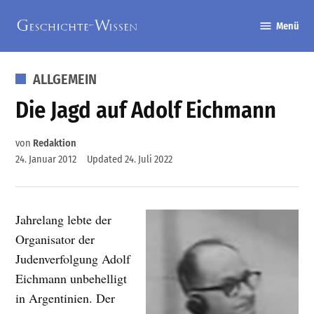
Zum
Menü
Inhalt
Geschichte-
springen
Wissen
VERÖFFENTLICHT
ALLGEMEIN
IN
Die Jagd auf Adolf Eichmann
von
Redaktion
24. Januar 2012
Updated
24. Juli 2022
Jahrelang lebte der
Organisator der
Judenverfolgung Adolf
Eichmann unbehelligt
in Argentinien. Der