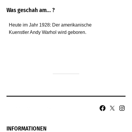
Was geschah am... ?
Facebook
X
Insta
Page
Username
INFORMATIONEN