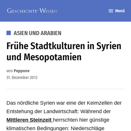
Zum
Menü
Inhalt
Geschichte-
springen
Wissen
VERÖFFENTLICHT
ASIEN UND ARABIEN
IN
Frühe Stadtkulturen in Syrien
und Mesopotamien
von
Peppone
31. Dezember 2012
Das nördliche Syrien war eine der Keimzellen der
Entstehung der Landwirtschaft: Während der
Mittleren Steinzeit
herrschten hier günstige
klimatischen Bedingungen: Niederschläge