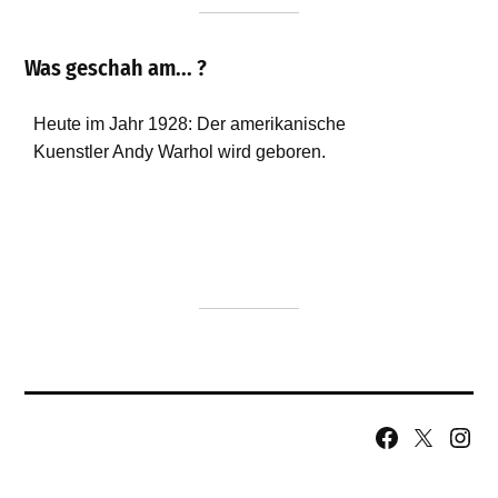
Was geschah am... ?
Facebook
X
Insta
Page
Username