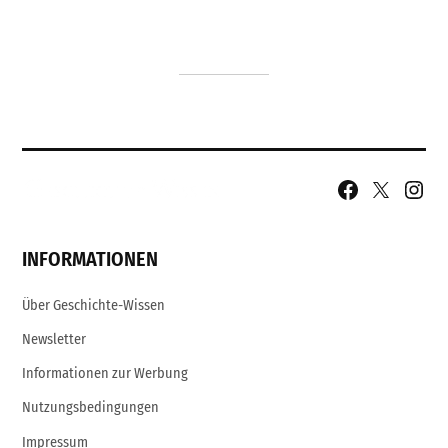
Facebook
X
Insta
Page
Username
INFORMATIONEN
Über Geschichte-Wissen
Newsletter
Informationen zur Werbung
Nutzungsbedingungen
Impressum