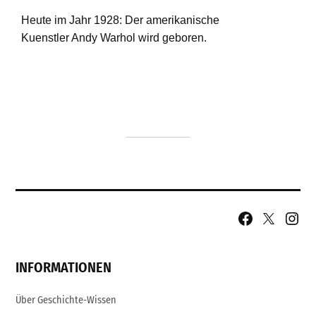
Facebook
X
Insta
Page
Username
INFORMATIONEN
Über Geschichte-Wissen