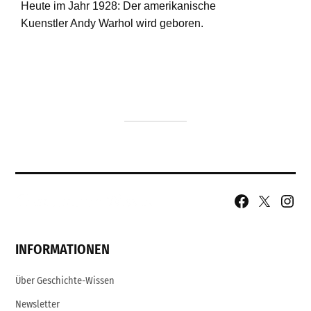
Facebook
X
Insta
Page
Username
INFORMATIONEN
Über Geschichte-Wissen
Newsletter