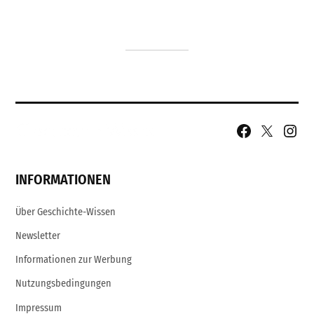
Facebook
X
Insta
Page
Username
INFORMATIONEN
Über Geschichte-Wissen
Newsletter
Informationen zur Werbung
Nutzungsbedingungen
Impressum