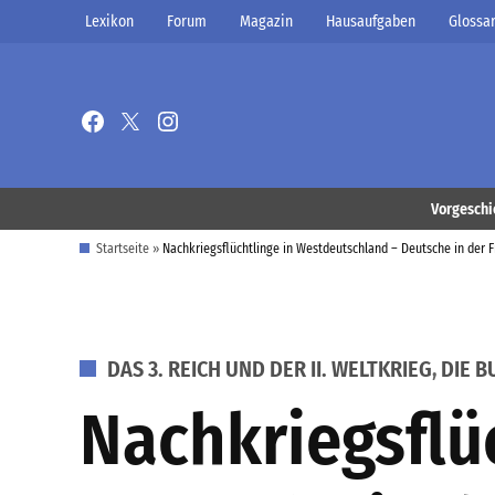
Zum
Lexikon
Forum
Magazin
Hausaufgaben
Glossa
Inhalt
springen
Facebook
X
Instagram
Page
Username
Vorgeschi
Startseite
»
Nachkriegsflüchtlinge in Westdeutschland – Deutsche in der 
VERÖFFENTLICHT
DAS 3. REICH UND DER II. WELTKRIEG
,
DIE 
IN
Nachkriegsflü