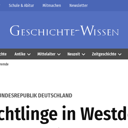
r
Schule & Abitur
Mitmachen
Newsletter
chte
Antike
Mittelalter
Neuzeit
Zeitgeschichte
Open
Open
Open
Open
Fremde
dropdown
dropdown
dropdown
dropd
menu
menu
menu
menu
BUNDESREPUBLIK DEUTSCHLAND
chtlinge in West