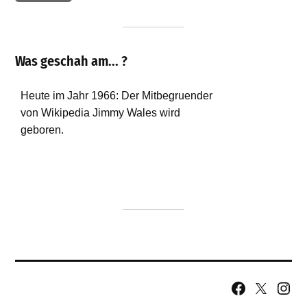
Was geschah am... ?
Facebook
X
Insta