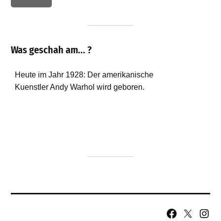
Was geschah am... ?
Facebook
X
Insta