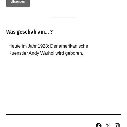
Was geschah am... ?
Facebook
X
Insta