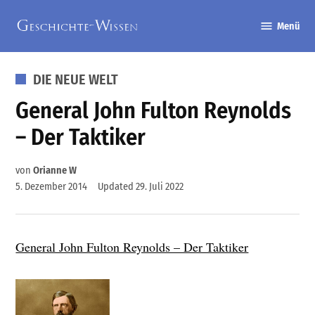
Zum
Menü
Inhalt
Geschichte-
springen
Wissen
VERÖFFENTLICHT
DIE NEUE WELT
IN
General John Fulton Reynolds
– Der Taktiker
von
Orianne W
5. Dezember 2014
Updated
29. Juli 2022
General John Fulton Reynolds – Der Taktiker