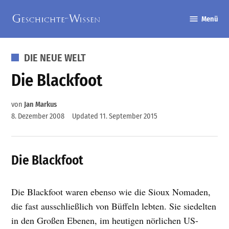
Zum
Menü
Inhalt
Geschichte-
springen
Wissen
VERÖFFENTLICHT
DIE NEUE WELT
IN
Die Blackfoot
von
Jan Markus
8. Dezember 2008
Updated
11. September 2015
Die Blackfoot
Die Blackfoot waren ebenso wie die Sioux Nomaden,
die fast ausschließlich von Büffeln lebten. Sie siedelten
in den Großen Ebenen, im heutigen nörlichen US-