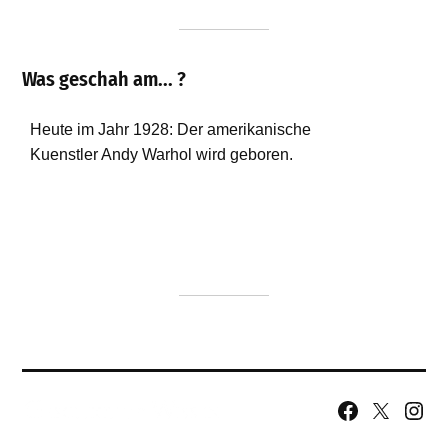
Was geschah am... ?
Facebook
X
Insta
Page
Username