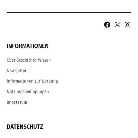
Facebook
X
Insta
Page
Username
INFORMATIONEN
Über Geschichte-Wissen
Newsletter
Informationen zur Werbung
Nutzungsbedingungen
Impressum
DATENSCHUTZ