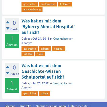
geschichte
nordamerika
kolonien
auswanderung
Was hat es mit dem
0
'Byberry Mental Hospital'
Punkte
auf sich?
1
Oct 24, 2015
Gefragt
in
Geschichte
von
Anonym
Antwort
geschichte
byberry
hospital
skandal
1946
Was hat es mit dem
0
Geschichte-Wissen
Punkte
Schulportal auf sich?
1
Jul 25, 2012
Gefragt
in
Geschichte
von
Anonym
Antwort
geschichte
schule
Sitemap
Kontakt
Nutzungsbedingungen
Datenschutz