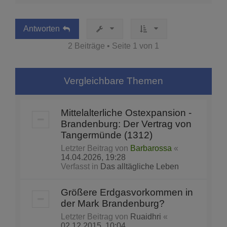
c
h
o
b
Antworten
e
2 Beiträge • Seite
1
von
1
n
Vergleichbare Themen
Mittelalterliche Ostexpansion -
Brandenburg: Der Vertrag von
Tangermünde (1312)
Letzter Beitrag von
Barbarossa
«
14.04.2026, 19:28
Verfasst in
Das alltägliche Leben
Größere Erdgasvorkommen in
der Mark Brandenburg?
Letzter Beitrag von
Ruaidhri
«
02.12.2015, 10:04