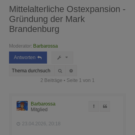
Mittelalterliche Ostexpansion -
Gründung der Mark
Brandenburg
Moderator:
Barbarossa
Antworten
Suche
Erweiterte Suche
2 Beiträge • Seite
1
von
1
Barbarossa
Melden
Zitat
Mitglied
23.04.2026, 20:18