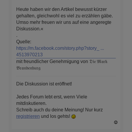
Heute haben wir den Artikel bewusst kürzer
gehalten, gleichwohl es viel zu erzählen gäbe.
Umso mehr freuen wir uns auf eine angeregte
Diskussion.«
.
Quelle:
https://m.facebook.com/story.php?story_ ...
4513970213
mit freundlicher Genehmigung von 𝔇𝔦𝔢 𝔐𝔞𝔯𝔨
𝔅𝔯𝔞𝔫𝔡𝔢𝔫𝔟𝔲𝔯𝔤
Die Diskussion ist eröffnet!
Jedes Forum lebt erst, wenn Viele
mitdiskutieren.
Schreib auch du deine Meinung! Nur kurz
registrieren
und los gehts!
N
a