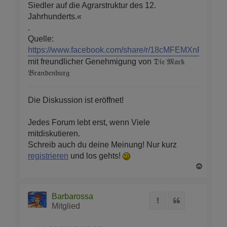
Siedler auf die Agrarstruktur des 12.
Jahrhunderts.«
.
Quelle:
https://www.facebook.com/share/r/18cMFEMXnF/
mit freundlicher Genehmigung von 𝔇𝔦𝔢 𝔐𝔞𝔯𝔨
𝔅𝔯𝔞𝔫𝔡𝔢𝔫𝔟𝔲𝔯𝔤
Die Diskussion ist eröffnet!
Jedes Forum lebt erst, wenn Viele
mitdiskutieren.
Schreib auch du deine Meinung! Nur kurz
registrieren
und los gehts!
N
a
c
h
Barbarossa
Melden
Zitat
o
Mitglied
b
e