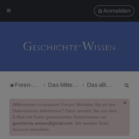
Anmelden
S
Foren-Übersicht
Das Mittelalter
Das alltägliche Leben
u
c
Willkommen in unserem Forum! Möchten Sie an den
h
Diskussionen teilnehmen? Dann senden Sie uns eine
E-Mail mit Ihrem gewünschten Nutzernamen an
e
geschichte.wissen@gmail.com
. Wir werden Ihren
Account einrichten.