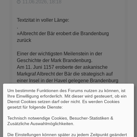
n
11.06.2026, 18:18
Textzitat in voller Länge:
.
»Albrecht der Bär erobert die Brandenburg
zurück
Einer der wichtigsten Meilenstein in der
Geschichte der Mark Brandenburg.
Am 11. Juni 1157 eroberte der askanische
Markgraf Albrecht der Bär die strategisch auf
einer Insel in der Havel gelegene Brandenburg
blutig zurück und vertrieb seinen Widersacher,
Um bestimmte Funktionen des Forums nutzen zu können, ist
den slawischen Fürsten Jacza von Köpenick.
Ihre Einwilligung erforderlich. Mit dieser wird gesteuert, ob ein
Die Quellen legen nahe, dass es eine harte
Dienst Cookies setzen darf oder nicht. Es werden Cookies
gesetzt für folgende Dienste:
Belagerung gewesen sein muss. Gestützt wird
die Annahme durch den Tod eines nahen
Technisch notwendige Cookies, Besucher-Statistiken &
Verwandten Albrechts. Graf Werner der Jüngere
Zusätzliche Auswahlmöglichkeiten
.
von Veltheim, ein Neffe Albrechts (Sohn seiner
Schwestern), fiel während der Kämpfe um die
Die Einstellungen können später zu jedem Zeitpunkt geändert