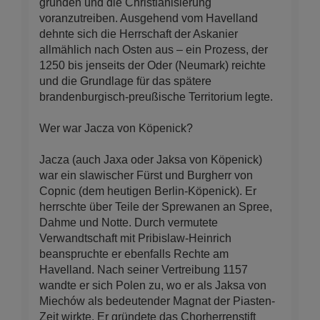
gründen und die Christianisierung
voranzutreiben. Ausgehend vom Havelland
dehnte sich die Herrschaft der Askanier
allmählich nach Osten aus – ein Prozess, der
1250 bis jenseits der Oder (Neumark) reichte
und die Grundlage für das spätere
brandenburgisch-preußische Territorium legte.
Wer war Jacza von Köpenick?
Jacza (auch Jaxa oder Jaksa von Köpenick)
war ein slawischer Fürst und Burgherr von
Copnic (dem heutigen Berlin-Köpenick). Er
herrschte über Teile der Sprewanen an Spree,
Dahme und Notte. Durch vermutete
Verwandtschaft mit Pribislaw-Heinrich
beanspruchte er ebenfalls Rechte am
Havelland. Nach seiner Vertreibung 1157
wandte er sich Polen zu, wo er als Jaksa von
Miechów als bedeutender Magnat der Piasten-
Zeit wirkte. Er gründete das Chorherrenstift