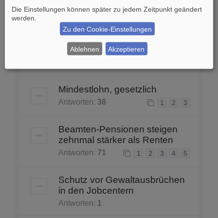
Grubenunglück in Thüringen
Die Einstellungen können später zu jedem Zeitpunkt geändert
Antworten:
1
werden.
Zu den Cookie-Einstellungen
Bilanz seit der Einführung des
ALG II
Ablehnen
Akzeptieren
Antworten:
17
1
2
Mindestlohn, gesetzlich
Antworten:
36
1
2
3
Beamten-Pensionen steigen
zehnmal stärker als Renten
Antworten:
71
1
2
3
4
5
Schutz vor Gewaltausbrüchen
in den Jobcentern
Antworten:
1