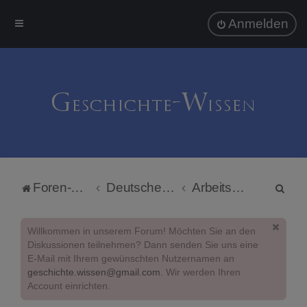
Anmelden
S
Foren-Übersicht
Deutsche Politik
Arbeits- und Sozialpolitik
u
c
Willkommen in unserem Forum! Möchten Sie an den
h
Diskussionen teilnehmen? Dann senden Sie uns eine
E-Mail mit Ihrem gewünschten Nutzernamen an
e
geschichte.wissen@gmail.com
. Wir werden Ihren
Account einrichten.