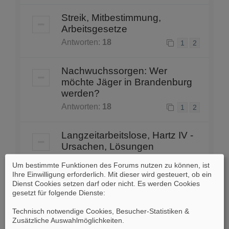
Streik, Mitbestimmung,
Arbeitsgesetze
Antworten:
18
1
2
Nachwuchssorgen: Wer
möchte Jäger in Brandenburg
werden?
Antworten:
18
1
2
Langzeitarbeitslose, Hartz IV -
Ursachen, Lösungen
Antworten:
87
1
2
3
4
5
6
Um bestimmte Funktionen des Forums nutzen zu können, ist
Ihre Einwilligung erforderlich. Mit dieser wird gesteuert, ob ein
Dienst Cookies setzen darf oder nicht. Es werden Cookies
Mindestlohn
gesetzt für folgende Dienste:
Antworten:
45
1
2
3
4
Technisch notwendige Cookies, Besucher-Statistiken &
Zusätzliche Auswahlmöglichkeiten
.