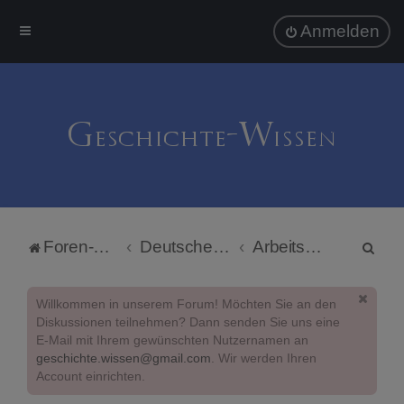
Anmelden
S
Foren-Übersicht
Deutsche Politik
Arbeits- und Sozialpolitik
u
c
Willkommen in unserem Forum! Möchten Sie an den
h
Diskussionen teilnehmen? Dann senden Sie uns eine
E-Mail mit Ihrem gewünschten Nutzernamen an
e
geschichte.wissen@gmail.com
. Wir werden Ihren
Account einrichten.