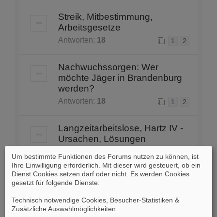
Streik, Mitbestimmung,
Arbeitsgesetze
Antworten:
18
1
2
Nachwuchssorgen: Wer
möchte Jäger in Brandenburg
werden?
Antworten:
18
1
2
Langzeitarbeitslose, Hartz IV -
Ursachen, Lösungen
Antworten:
87
1
2
3
4
5
6
Um bestimmte Funktionen des Forums nutzen zu können, ist
Ihre Einwilligung erforderlich. Mit dieser wird gesteuert, ob ein
Dienst Cookies setzen darf oder nicht. Es werden Cookies
Mindestlohn
gesetzt für folgende Dienste:
Antworten:
45
1
2
3
4
Technisch notwendige Cookies, Besucher-Statistiken &
Zusätzliche Auswahlmöglichkeiten
.