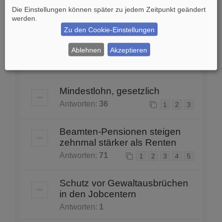
Grubenunglück in Thüringen
Die Einstellungen können später zu jedem Zeitpunkt geändert
Antworten:
1
werden.
Zu den Cookie-Einstellungen
Bilanz seit der Einführung des
ALG II
Ablehnen
Akzeptieren
Antworten:
17
1
2
Mindestlohn, gesetzlich
Antworten:
36
1
2
3
Beamten-Pensionen steigen
zehnmal stärker als Renten
Antworten:
71
1
2
3
4
5
Schutz vor Gewaltausbrüchen
in den Jobcentern
Antworten:
1