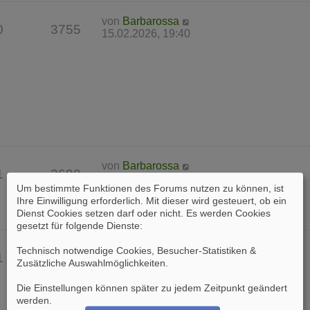
von
Barbarossa
0
3755
15.02.2026, 19:40
von
Barbarossa
1
2699
29.12.2025, 18:24
Um bestimmte Funktionen des Forums nutzen zu können, ist
Ihre Einwilligung erforderlich. Mit dieser wird gesteuert, ob ein
Dienst Cookies setzen darf oder nicht. Es werden Cookies
gesetzt für folgende Dienste:
von
Skeptik
Technisch notwendige Cookies, Besucher-Statistiken &
1
35917
17.07.2022, 09:20
Zusätzliche Auswahlmöglichkeiten
.
Die Einstellungen können später zu jedem Zeitpunkt geändert
werden.