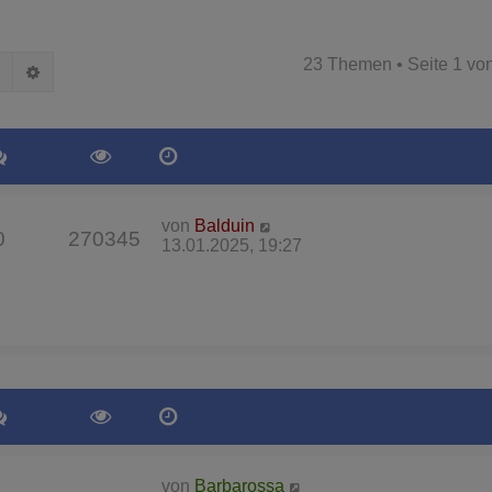
23 Themen • Seite
1
vo
Suche
Erweiterte Suche
von
Balduin
0
270345
13.01.2025, 19:27
von
Barbarossa