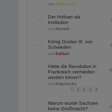
von
Wallenstein
Der Hofnarr als
Institution
von
Nemeth
König Gustav III. von
Schweden
von
Balduin
Hätte die Revolution in
4
Frankreich vermieden
werden könen?
von
Katarina Ke
1
2
3
4
Warum wurde Sachsen
2
keine Großmacht?