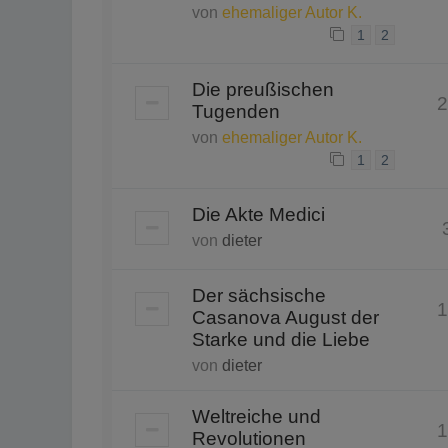
von
ehemaliger Autor K.
1
2
Die preußischen
2
Tugenden
von
ehemaliger Autor K.
1
2
Die Akte Medici
von
dieter
Der sächsische
1
Casanova August der
Starke und die Liebe
von
dieter
Weltreiche und
1
Revolutionen