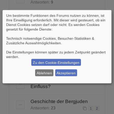
Antworten:
9
Goldene Dreieck
Um bestimmte Funktionen des Forums nutzen zu können, ist
Ihre Einwilligung erforderlich. Mit dieser wird gesteuert, ob ein
Antworten:
6
Dienst Cookies setzen darf oder nicht. Es werden Cookies
gesetzt für folgende Dienste:
Assyrien - Aufstieg und
Technisch notwendige Cookies, Besucher-Statistiken &
Untergang
Zusätzliche Auswahlmöglichkeiten
.
Antworten:
36
1
2
3
Die Einstellungen können später zu jedem Zeitpunkt geändert
werden.
Die Geburt Gottes
Zu den Cookie-Einstellungen
Antworten:
2
Ablehnen
Akzeptieren
Induskultur unter sumerischem
Einfluss?
Geschichte der Bergjuden
Antworten:
23
1
2