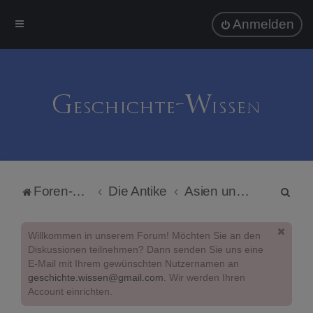
Anmelden
S
Foren-Übersicht
Die Antike
Asien und Arabien
u
c
Willkommen in unserem Forum! Möchten Sie an den
h
Diskussionen teilnehmen? Dann senden Sie uns eine
E-Mail mit Ihrem gewünschten Nutzernamen an
e
geschichte.wissen@gmail.com
. Wir werden Ihren
Account einrichten.