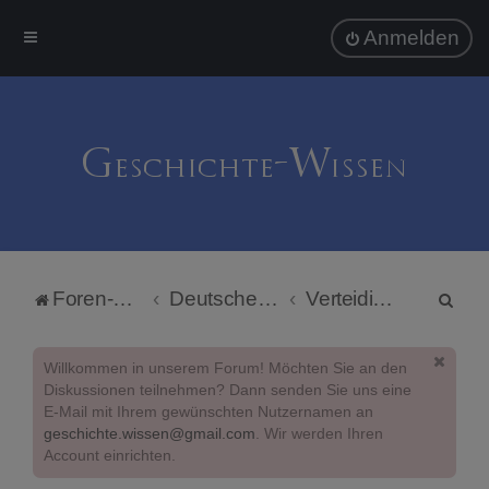
Anmelden
S
Foren-Übersicht
Deutsche Politik
Verteidigungspolitik
u
c
Willkommen in unserem Forum! Möchten Sie an den
h
Diskussionen teilnehmen? Dann senden Sie uns eine
E-Mail mit Ihrem gewünschten Nutzernamen an
e
geschichte.wissen@gmail.com
. Wir werden Ihren
Account einrichten.