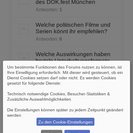
des DOK.fest München
Antworten:
1
Welche politischen Filme und
Serien könnt ihr empfehlen?
Antworten:
6
Welche Auswirkungen haben
brutale Unterhaltungsformate
auf unser Leben?
Um bestimmte Funktionen des Forums nutzen zu können, ist
Ihre Einwilligung erforderlich. Mit dieser wird gesteuert, ob ein
Antworten:
2
Dienst Cookies setzen darf oder nicht. Es werden Cookies
gesetzt für folgende Dienste:
Hollywood will historische
Technisch notwendige Cookies, Besucher-Statistiken &
Brücke für einen Film sprengen
Zusätzliche Auswahlmöglichkeiten
.
Antworten:
3
Die Einstellungen können später zu jedem Zeitpunkt geändert
werden.
Weltraumforschung beenden?
Zu den Cookie-Einstellungen
Antworten:
5