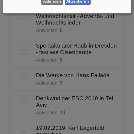
Ablehnen
Akzeptieren
Einstimmung zur
Weihnachtszeit - Advents- und
Weihnachtslieder
Antworten:
8
Spektakulärer Raub in Dresden
- fast wie Olsenbande
Antworten:
6
Die Werke von Hans Fallada
Antworten:
5
Denkwüdiger ESC 2019 in Tel
Aviv
Antworten:
10
19.02.2019: Karl Lagerfeld