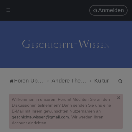
Anmelden
S
Foren-Übersicht
Andere Themengebiete
Kultur
u
c
Willkommen in unserem Forum! Möchten Sie an den
h
Diskussionen teilnehmen? Dann senden Sie uns eine
E-Mail mit Ihrem gewünschten Nutzernamen an
e
geschichte.wissen@gmail.com
. Wir werden Ihren
Account einrichten.