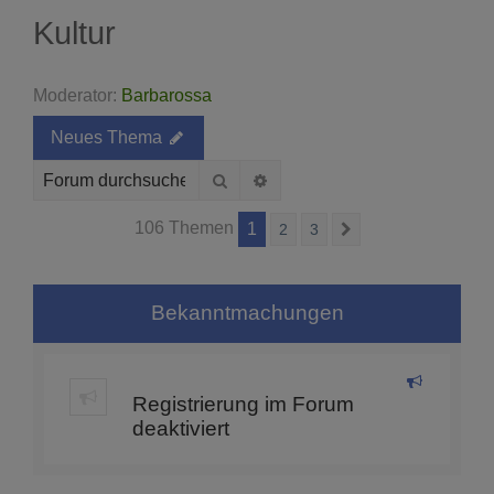
Kultur
Moderator:
Barbarossa
Neues Thema
Suche
Erweiterte Suche
106 Themen
1
2
3
Nächste
Bekanntmachungen
Registrierung im Forum
deaktiviert