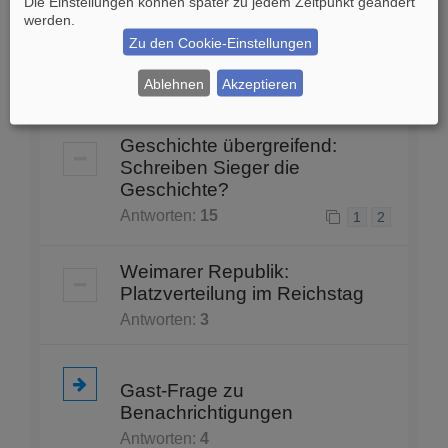
Die Einstellungen können später zu jedem Zeitpunkt geändert
Antworten:
2
werden.
Zu den Cookie-Einstellungen
Facharbeit Geschichte
Ablehnen
Akzeptieren
Antworten:
1
Geschichte übergreifend:
Schreiben Sieger die
Geschichte?
Antworten:
15
1
2
Weimarer Republik:
Platzverteilung im Reichstag
Antworten:
3
Gast-Frage zu
Benachrichtigungen
Antworten:
4