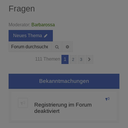
Fragen
Moderator:
Barbarossa
Neues Thema
Suche
Erweiterte Suche
111 Themen
1
2
3
Nächste
Bekanntmachungen
Registrierung im Forum
deaktiviert