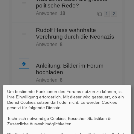
politische Rede?
Antworten:
18
1
2
Rudolf Hess wahnhafte
Verehrung durch die Neonazis
Antworten:
8
Anleitung: Bilder im Forum
hochladen
Antworten:
8
Um bestimmte Funktionen des Forums nutzen zu können, ist
Namen der drei
Ihre Einwilligung erforderlich. Mit dieser wird gesteuert, ob ein
Militärgouverneure der
Dienst Cookies setzen darf oder nicht. Es werden Cookies
gesetzt für folgende Dienste:
westlichen Besatzungszonen?
Antworten:
6
Technisch notwendige Cookies, Besucher-Statistiken &
Zusätzliche Auswahlmöglichkeiten
.
Turnerbewegung