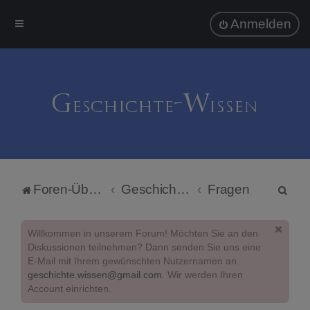
Anmelden
S
Foren-Übersicht
Geschichte-Wissen
Fragen
u
c
Willkommen in unserem Forum! Möchten Sie an den
h
Diskussionen teilnehmen? Dann senden Sie uns eine
E-Mail mit Ihrem gewünschten Nutzernamen an
e
geschichte.wissen@gmail.com
. Wir werden Ihren
Account einrichten.