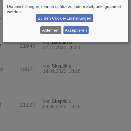
Die Einstellungen können später zu jedem Zeitpunkt geändert
werden.
von
Balduin
1
8744
Zu den Cookie-Einstellungen
22.02.2023, 19:50
Ablehnen
Akzeptieren
von
Balduin
3
11646
27.11.2022, 20:20
von
Skeptik
3
18520
14.09.2022, 10:28
von
Skeptik
2
11197
09.08.2022, 19:26