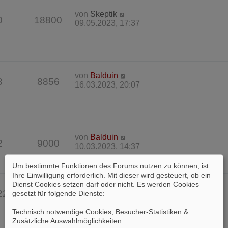
von
Skeptik
0
18800
09.05.2023, 17:37
von
Balduin
3
8856
16.03.2023, 20:07
von
Balduin
2
9000
10.03.2023, 14:37
Um bestimmte Funktionen des Forums nutzen zu können, ist
Ihre Einwilligung erforderlich. Mit dieser wird gesteuert, ob ein
Dienst Cookies setzen darf oder nicht. Es werden Cookies
von
Barbarossa
22
107410
gesetzt für folgende Dienste:
26.02.2023, 22:43
Technisch notwendige Cookies, Besucher-Statistiken &
Zusätzliche Auswahlmöglichkeiten
.