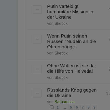
Putin verteidigt
humanitäre Mission in
der Ukraine
von
Skeptik
Wenn Putin seinen
Russen "Nudeln an die
Ohren hängt“.
von
Skeptik
Ohne Waffen ist sie da:
die Hilfe von Helvetia!
von
Skeptik
Russlands Krieg gegen
1
die Ukraine
von
Barbarossa
…
1
5
6
7
8
9