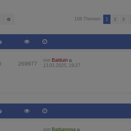
Suche
Erweiterte Suche
108 Themen
1
2
3
von
Balduin
0
269977
13.01.2025, 19:27
von
Barbarossa