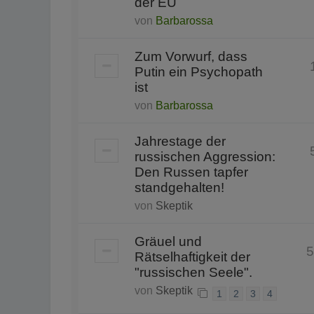
der EU
von
Barbarossa
Zum Vorwurf, dass
Putin ein Psychopath
ist
von
Barbarossa
Jahrestage der
russischen Aggression:
Den Russen tapfer
standgehalten!
von
Skeptik
Gräuel und
5
Rätselhaftigkeit der
"russischen Seele".
von
Skeptik
1
2
3
4