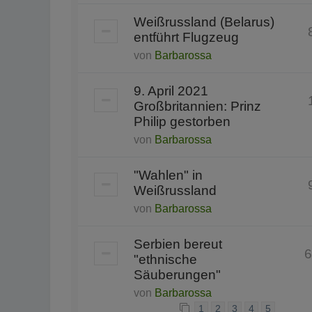
Weißrussland (Belarus)
entführt Flugzeug
von
Barbarossa
9. April 2021
Großbritannien: Prinz
Philip gestorben
von
Barbarossa
"Wahlen" in
Weißrussland
von
Barbarossa
Serbien bereut
6
"ethnische
Säuberungen"
von
Barbarossa
1
2
3
4
5