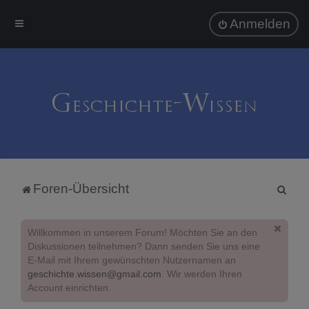
Anmelden
S
Foren-Übersicht
u
c
Willkommen in unserem Forum! Möchten Sie an den
h
Diskussionen teilnehmen? Dann senden Sie uns eine
E-Mail mit Ihrem gewünschten Nutzernamen an
e
geschichte.wissen@gmail.com
. Wir werden Ihren
Account einrichten.