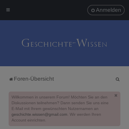
Anmelden
S
Foren-Übersicht
u
c
Willkommen in unserem Forum! Möchten Sie an den
h
Diskussionen teilnehmen? Dann senden Sie uns eine
E-Mail mit Ihrem gewünschten Nutzernamen an
e
geschichte.wissen@gmail.com
. Wir werden Ihren
Account einrichten.