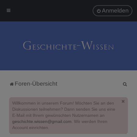
Anmelden
S
Foren-Übersicht
u
c
Willkommen in unserem Forum! Möchten Sie an den
h
Diskussionen teilnehmen? Dann senden Sie uns eine
E-Mail mit Ihrem gewünschten Nutzernamen an
e
geschichte.wissen@gmail.com
. Wir werden Ihren
Account einrichten.