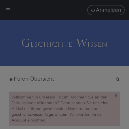
Anmelden
S
Foren-Übersicht
u
c
Willkommen in unserem Forum! Möchten Sie an den
h
Diskussionen teilnehmen? Dann senden Sie uns eine
E-Mail mit Ihrem gewünschten Nutzernamen an
e
geschichte.wissen@gmail.com
. Wir werden Ihren
Account einrichten.