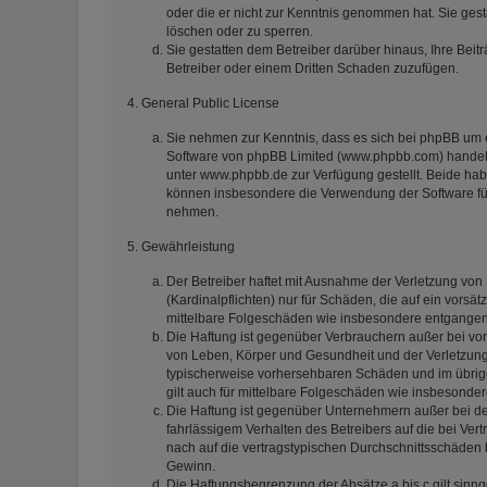
oder die er nicht zur Kenntnis genommen hat. Sie gest
löschen oder zu sperren.
Sie gestatten dem Betreiber darüber hinaus, Ihre Beit
Betreiber oder einem Dritten Schaden zuzufügen.
4. General Public License
Sie nehmen zur Kenntnis, dass es sich bei phpBB um e
Software von phpBB Limited (www.phpbb.com) handelt
unter www.phpbb.de zur Verfügung gestellt. Beide habe
können insbesondere die Verwendung der Software für
nehmen.
5. Gewährleistung
Der Betreiber haftet mit Ausnahme der Verletzung von
(Kardinalpflichten) nur für Schäden, die auf ein vorsät
mittelbare Folgeschäden wie insbesondere entgange
Die Haftung ist gegenüber Verbrauchern außer bei vor
von Leben, Körper und Gesundheit und der Verletzung w
typischerweise vorhersehbaren Schäden und im übrige
gilt auch für mittelbare Folgeschäden wie insbesond
Die Haftung ist gegenüber Unternehmern außer bei de
fahrlässigem Verhalten des Betreibers auf die bei V
nach auf die vertragstypischen Durchschnittsschäden 
Gewinn.
Die Haftungsbegrenzung der Absätze a bis c gilt sinn