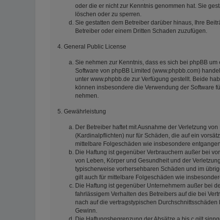
oder die er nicht zur Kenntnis genommen hat. Sie gest
löschen oder zu sperren.
Sie gestatten dem Betreiber darüber hinaus, Ihre Beit
Betreiber oder einem Dritten Schaden zuzufügen.
4. General Public License
Sie nehmen zur Kenntnis, dass es sich bei phpBB um e
Software von phpBB Limited (www.phpbb.com) handelt
unter www.phpbb.de zur Verfügung gestellt. Beide habe
können insbesondere die Verwendung der Software für
nehmen.
5. Gewährleistung
Der Betreiber haftet mit Ausnahme der Verletzung von
(Kardinalpflichten) nur für Schäden, die auf ein vorsät
mittelbare Folgeschäden wie insbesondere entgange
Die Haftung ist gegenüber Verbrauchern außer bei vor
von Leben, Körper und Gesundheit und der Verletzung w
typischerweise vorhersehbaren Schäden und im übrige
gilt auch für mittelbare Folgeschäden wie insbesond
Die Haftung ist gegenüber Unternehmern außer bei de
fahrlässigem Verhalten des Betreibers auf die bei V
nach auf die vertragstypischen Durchschnittsschäden 
Gewinn.
Die Haftungsbegrenzung der Absätze a bis c gilt sinn