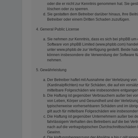
oder die er nicht zur Kenntnis genommen hat. Sie gest
löschen oder zu sperren.
Sie gestatten dem Betreiber darüber hinaus, Ihre Beit
Betreiber oder einem Dritten Schaden zuzufügen.
4. General Public License
Sie nehmen zur Kenntnis, dass es sich bei phpBB um e
Software von phpBB Limited (www.phpbb.com) handelt
unter www.phpbb.de zur Verfügung gestellt. Beide habe
können insbesondere die Verwendung der Software für
nehmen.
5. Gewährleistung
Der Betreiber haftet mit Ausnahme der Verletzung von
(Kardinalpflichten) nur für Schäden, die auf ein vorsät
mittelbare Folgeschäden wie insbesondere entgange
Die Haftung ist gegenüber Verbrauchern außer bei vor
von Leben, Körper und Gesundheit und der Verletzung w
typischerweise vorhersehbaren Schäden und im übrige
gilt auch für mittelbare Folgeschäden wie insbesond
Die Haftung ist gegenüber Unternehmern außer bei de
fahrlässigem Verhalten des Betreibers auf die bei V
nach auf die vertragstypischen Durchschnittsschäden 
Gewinn.
Die Haftungsbegrenzung der Absätze a bis c gilt sinn