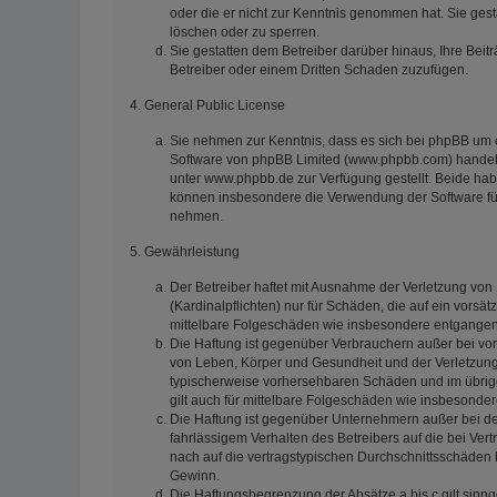
oder die er nicht zur Kenntnis genommen hat. Sie gest
löschen oder zu sperren.
Sie gestatten dem Betreiber darüber hinaus, Ihre Beit
Betreiber oder einem Dritten Schaden zuzufügen.
4. General Public License
Sie nehmen zur Kenntnis, dass es sich bei phpBB um e
Software von phpBB Limited (www.phpbb.com) handelt
unter www.phpbb.de zur Verfügung gestellt. Beide habe
können insbesondere die Verwendung der Software für
nehmen.
5. Gewährleistung
Der Betreiber haftet mit Ausnahme der Verletzung von
(Kardinalpflichten) nur für Schäden, die auf ein vorsät
mittelbare Folgeschäden wie insbesondere entgange
Die Haftung ist gegenüber Verbrauchern außer bei vor
von Leben, Körper und Gesundheit und der Verletzung w
typischerweise vorhersehbaren Schäden und im übrige
gilt auch für mittelbare Folgeschäden wie insbesond
Die Haftung ist gegenüber Unternehmern außer bei de
fahrlässigem Verhalten des Betreibers auf die bei V
nach auf die vertragstypischen Durchschnittsschäden 
Gewinn.
Die Haftungsbegrenzung der Absätze a bis c gilt sinn