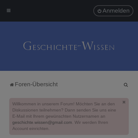
Anmelden
S
Foren-Übersicht
u
c
Willkommen in unserem Forum! Möchten Sie an den
h
Diskussionen teilnehmen? Dann senden Sie uns eine
E-Mail mit Ihrem gewünschten Nutzernamen an
e
geschichte.wissen@gmail.com
. Wir werden Ihren
Account einrichten.