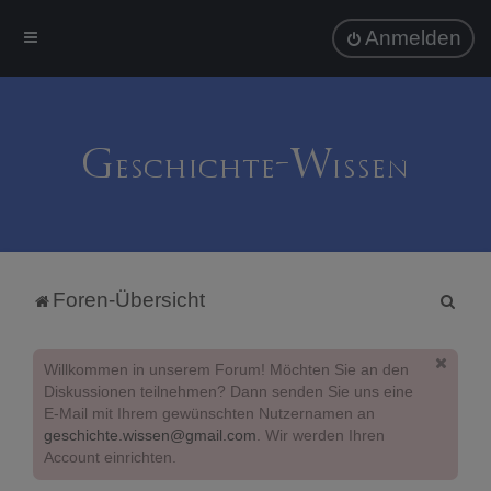
Anmelden
S
Foren-Übersicht
u
c
Willkommen in unserem Forum! Möchten Sie an den
h
Diskussionen teilnehmen? Dann senden Sie uns eine
E-Mail mit Ihrem gewünschten Nutzernamen an
e
geschichte.wissen@gmail.com
. Wir werden Ihren
Account einrichten.