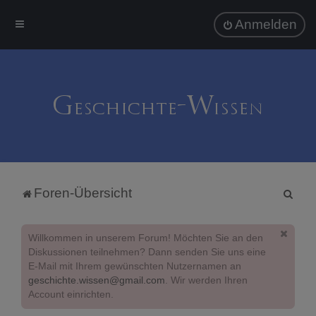
Anmelden
S
Foren-Übersicht
u
c
Willkommen in unserem Forum! Möchten Sie an den
h
Diskussionen teilnehmen? Dann senden Sie uns eine
E-Mail mit Ihrem gewünschten Nutzernamen an
e
geschichte.wissen@gmail.com
. Wir werden Ihren
Account einrichten.