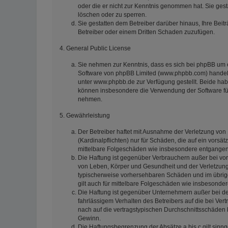
oder die er nicht zur Kenntnis genommen hat. Sie gest
löschen oder zu sperren.
Sie gestatten dem Betreiber darüber hinaus, Ihre Beit
Betreiber oder einem Dritten Schaden zuzufügen.
4. General Public License
Sie nehmen zur Kenntnis, dass es sich bei phpBB um e
Software von phpBB Limited (www.phpbb.com) handelt
unter www.phpbb.de zur Verfügung gestellt. Beide habe
können insbesondere die Verwendung der Software für
nehmen.
5. Gewährleistung
Der Betreiber haftet mit Ausnahme der Verletzung von
(Kardinalpflichten) nur für Schäden, die auf ein vorsät
mittelbare Folgeschäden wie insbesondere entgange
Die Haftung ist gegenüber Verbrauchern außer bei vor
von Leben, Körper und Gesundheit und der Verletzung w
typischerweise vorhersehbaren Schäden und im übrige
gilt auch für mittelbare Folgeschäden wie insbesond
Die Haftung ist gegenüber Unternehmern außer bei de
fahrlässigem Verhalten des Betreibers auf die bei V
nach auf die vertragstypischen Durchschnittsschäden 
Gewinn.
Die Haftungsbegrenzung der Absätze a bis c gilt sinn