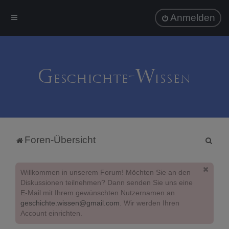
Anmelden
S
Foren-Übersicht
u
c
Willkommen in unserem Forum! Möchten Sie an den
h
Diskussionen teilnehmen? Dann senden Sie uns eine
E-Mail mit Ihrem gewünschten Nutzernamen an
e
geschichte.wissen@gmail.com
. Wir werden Ihren
Account einrichten.