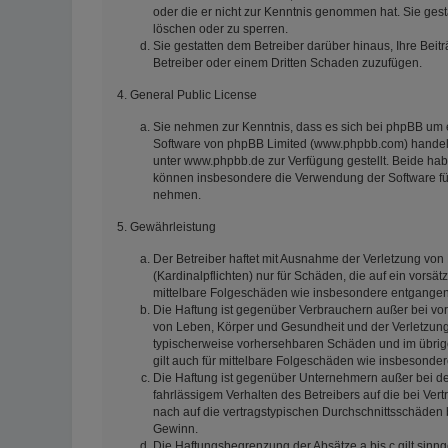
oder die er nicht zur Kenntnis genommen hat. Sie gest
löschen oder zu sperren.
Sie gestatten dem Betreiber darüber hinaus, Ihre Beit
Betreiber oder einem Dritten Schaden zuzufügen.
4. General Public License
Sie nehmen zur Kenntnis, dass es sich bei phpBB um e
Software von phpBB Limited (www.phpbb.com) handelt
unter www.phpbb.de zur Verfügung gestellt. Beide habe
können insbesondere die Verwendung der Software für
nehmen.
5. Gewährleistung
Der Betreiber haftet mit Ausnahme der Verletzung von
(Kardinalpflichten) nur für Schäden, die auf ein vorsät
mittelbare Folgeschäden wie insbesondere entgange
Die Haftung ist gegenüber Verbrauchern außer bei vor
von Leben, Körper und Gesundheit und der Verletzung w
typischerweise vorhersehbaren Schäden und im übrige
gilt auch für mittelbare Folgeschäden wie insbesond
Die Haftung ist gegenüber Unternehmern außer bei de
fahrlässigem Verhalten des Betreibers auf die bei V
nach auf die vertragstypischen Durchschnittsschäden 
Gewinn.
Die Haftungsbegrenzung der Absätze a bis c gilt sinn