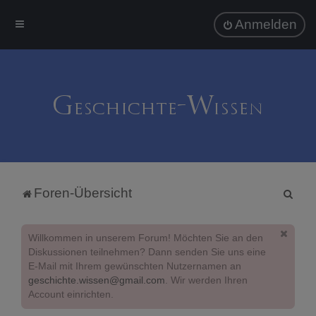
Anmelden
S
Foren-Übersicht
u
c
Willkommen in unserem Forum! Möchten Sie an den
h
Diskussionen teilnehmen? Dann senden Sie uns eine
E-Mail mit Ihrem gewünschten Nutzernamen an
e
geschichte.wissen@gmail.com
. Wir werden Ihren
Account einrichten.