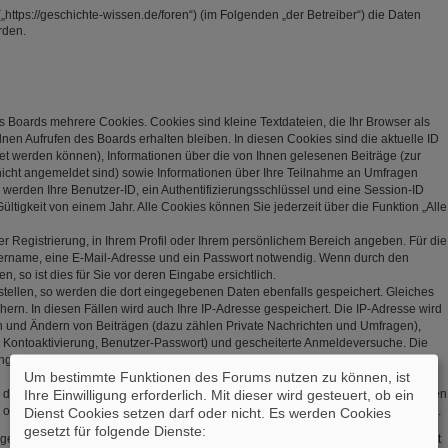
„https://geschichte-wissen.de/foren“) (im Folgenden „der Betreiber“) die Daten
rden.
s Boards mehrere Cookies. Cookies sind kleine Textdateien, die Ihr Browser als
en Aufrufen des Boards erhalten bleiben. In diesen Cookies sind die aktuelle ID
net werden können), Informationen über die von Ihnen gelesenen Beiträge (zur
nicht angemeldet sind) sowie Informationen über Ihre Teilnahme an Umfragen
r werden Ihre Benutzer-ID, ein Authentifizierungsschlüssel und eine Session-ID
tigkeit von einem Jahr. Alle Cookies können Sie jederzeit über die Funktion „Alle
er Registrierung, in Ihrem Profil oder Ihrem persönlichem Bereich angeben. Für die
zername, eine E-Mail-Adresse und ein Passwort notwendig. Wenn durch den
, so ist dies für Sie vor deren Eingabe ersichtlich.
stellen, so werden die dort eingegebenen Daten ebenfalls gespeichert. Gleiches
hern. In diesen Fällen wird auch Ihre IP-Adresse gespeichert. Die IP-Adresse wird
en und Ändern von Beiträgen (dazu zählen Private Nachrichten und Umfragen),
, Kontoaktivierung, Benutzer-Passwort) und gescheiterte Anmeldeversuche. Die
(User Agent) wird nur in der „Wer ist online?“-Funktion angezeigt und nicht
Um bestimmte Funktionen des Forums nutzen zu können, ist
Ihre Einwilligung erforderlich. Mit dieser wird gesteuert, ob ein
s, dass weitere Daten gespeichert werden. Dazu gehören Ihr Abstimmungsverhalten
 oder explizit von Ihnen gesetzte Lesezeichen oder Benachrichtigungsfunktionen.
Dienst Cookies setzen darf oder nicht. Es werden Cookies
gesetzt für folgende Dienste:
gespeichert, so dass es sicher ist. Jedoch wird Ihnen empfohlen, dieses Passwort