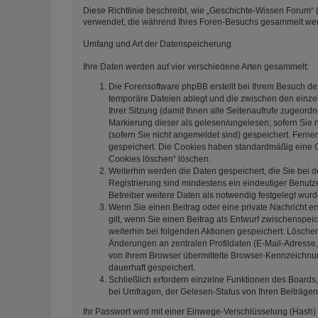
Diese Richtlinie beschreibt, wie „Geschichte-Wissen Forum“ (
verwendet, die während Ihres Foren-Besuchs gesammelt we
Umfang und Art der Datenspeicherung
Ihre Daten werden auf vier verschiedene Arten gesammelt:
Die Forensoftware phpBB erstellt bei Ihrem Besuch de
temporäre Dateien ablegt und die zwischen den einzeln
Ihrer Sitzung (damit Ihnen alle Seitenaufrufe zugeord
Markierung dieser als gelesen/ungelesen; sofern Sie 
(sofern Sie nicht angemeldet sind) gespeichert. Ferne
gespeichert. Die Cookies haben standardmäßig eine Gül
Cookies löschen“ löschen.
Weiterhin werden die Daten gespeichert, die Sie bei d
Registrierung sind mindestens ein eindeutiger Benut
Betreiber weitere Daten als notwendig festgelegt wurden
Wenn Sie einen Beitrag oder eine private Nachricht er
gilt, wenn Sie einen Beitrag als Entwurf zwischenspeic
weiterhin bei folgenden Aktionen gespeichert: Lösch
Änderungen an zentralen Profildaten (E-Mail-Adresse
von Ihrem Browser übermittelte Browser-Kennzeichnung 
dauerhaft gespeichert.
Schließlich erfordern einzelne Funktionen des Board
bei Umfragen, der Gelesen-Status von Ihren Beiträgen
Ihr Passwort wird mit einer Einwege-Verschlüsselung (Hash) 