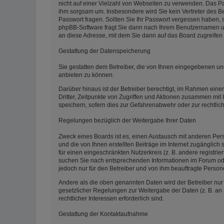
nicht auf einer Vielzahl von Webseiten zu verwenden. Das Pas
ihm sorgsam um. Insbesondere wird Sie kein Vertreter des Be
Passwort fragen. Sollten Sie Ihr Passwort vergessen haben,
phpBB-Software fragt Sie dann nach Ihrem Benutzernamen un
an diese Adresse, mit dem Sie dann auf das Board zugreifen
Gestattung der Datenspeicherung
Sie gestatten dem Betreiber, die von Ihnen eingegebenen un
anbieten zu können.
Darüber hinaus ist der Betreiber berechtigt, im Rahmen ein
Dritter, Zeitpunkte von Zugriffen und Aktionen zusammen mit
speichern, sofern dies zur Gefahrenabwehr oder zur rechtlic
Regelungen bezüglich der Weitergabe Ihrer Daten
Zweck eines Boards ist es, einen Austausch mit anderen Pers
und die von Ihnen erstellten Beiträge im Internet zugänglich
für einen eingeschränkten Nutzerkreis (z. B. andere registri
suchen Sie nach entsprechenden Informationen im Forum oder 
jedoch nur für den Betreiber und von ihm beauftragte Person
Andere als die oben genannten Daten wird der Betreiber nur m
gesetzlicher Regelungen zur Weitergabe der Daten (z. B. an 
rechtlicher Interessen erforderlich sind.
Gestattung der Kontaktaufnahme