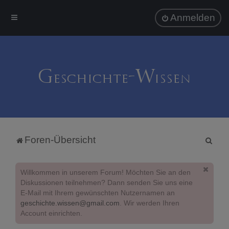
Anmelden
S
Foren-Übersicht
u
c
Willkommen in unserem Forum! Möchten Sie an den
h
Diskussionen teilnehmen? Dann senden Sie uns eine
E-Mail mit Ihrem gewünschten Nutzernamen an
e
geschichte.wissen@gmail.com
. Wir werden Ihren
Account einrichten.