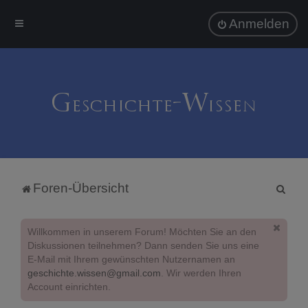
Anmelden
S
Foren-Übersicht
u
c
Willkommen in unserem Forum! Möchten Sie an den
h
Diskussionen teilnehmen? Dann senden Sie uns eine
E-Mail mit Ihrem gewünschten Nutzernamen an
e
geschichte.wissen@gmail.com
. Wir werden Ihren
Account einrichten.