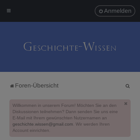
Anmelden
S
Foren-Übersicht
u
c
Willkommen in unserem Forum! Möchten Sie an den
h
Diskussionen teilnehmen? Dann senden Sie uns eine
E-Mail mit Ihrem gewünschten Nutzernamen an
e
geschichte.wissen@gmail.com
. Wir werden Ihren
Account einrichten.