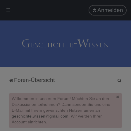
Anmelden
S
Foren-Übersicht
u
c
Willkommen in unserem Forum! Möchten Sie an den
h
Diskussionen teilnehmen? Dann senden Sie uns eine
E-Mail mit Ihrem gewünschten Nutzernamen an
e
geschichte.wissen@gmail.com
. Wir werden Ihren
Account einrichten.