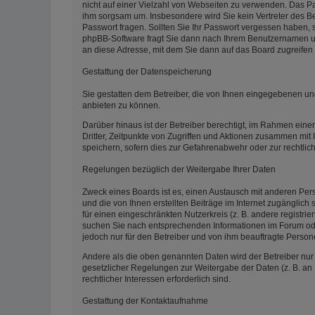
nicht auf einer Vielzahl von Webseiten zu verwenden. Das Pas
ihm sorgsam um. Insbesondere wird Sie kein Vertreter des Be
Passwort fragen. Sollten Sie Ihr Passwort vergessen haben,
phpBB-Software fragt Sie dann nach Ihrem Benutzernamen un
an diese Adresse, mit dem Sie dann auf das Board zugreifen
Gestattung der Datenspeicherung
Sie gestatten dem Betreiber, die von Ihnen eingegebenen un
anbieten zu können.
Darüber hinaus ist der Betreiber berechtigt, im Rahmen ein
Dritter, Zeitpunkte von Zugriffen und Aktionen zusammen mit
speichern, sofern dies zur Gefahrenabwehr oder zur rechtlic
Regelungen bezüglich der Weitergabe Ihrer Daten
Zweck eines Boards ist es, einen Austausch mit anderen Pers
und die von Ihnen erstellten Beiträge im Internet zugänglich
für einen eingeschränkten Nutzerkreis (z. B. andere registri
suchen Sie nach entsprechenden Informationen im Forum oder 
jedoch nur für den Betreiber und von ihm beauftragte Person
Andere als die oben genannten Daten wird der Betreiber nur m
gesetzlicher Regelungen zur Weitergabe der Daten (z. B. an 
rechtlicher Interessen erforderlich sind.
Gestattung der Kontaktaufnahme