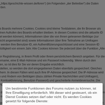
„https://geschichte-wissen.de/foren“) (im Folgenden „der Betreiber“) die Daten
rden.
s Boards mehrere Cookies. Cookies sind kleine Textdateien, die Ihr Browser als
en Aufrufen des Boards erhalten bleiben. In diesen Cookies sind die aktuelle ID
net werden können), Informationen über die von Ihnen gelesenen Beiträge (zur
nicht angemeldet sind) sowie Informationen über Ihre Teilnahme an Umfragen
r werden Ihre Benutzer-ID, ein Authentifizierungsschlüssel und eine Session-ID
tigkeit von einem Jahr. Alle Cookies können Sie jederzeit über die Funktion „Alle
er Registrierung, in Ihrem Profil oder Ihrem persönlichem Bereich angeben. Für die
zername, eine E-Mail-Adresse und ein Passwort notwendig. Wenn durch den
, so ist dies für Sie vor deren Eingabe ersichtlich.
stellen, so werden die dort eingegebenen Daten ebenfalls gespeichert. Gleiches
hern. In diesen Fällen wird auch Ihre IP-Adresse gespeichert. Die IP-Adresse wird
en und Ändern von Beiträgen (dazu zählen Private Nachrichten und Umfragen),
, Kontoaktivierung, Benutzer-Passwort) und gescheiterte Anmeldeversuche. Die
(User Agent) wird nur in der „Wer ist online?“-Funktion angezeigt und nicht
Um bestimmte Funktionen des Forums nutzen zu können, ist
Ihre Einwilligung erforderlich. Mit dieser wird gesteuert, ob ein
s, dass weitere Daten gespeichert werden. Dazu gehören Ihr Abstimmungsverhalten
 oder explizit von Ihnen gesetzte Lesezeichen oder Benachrichtigungsfunktionen.
Dienst Cookies setzen darf oder nicht. Es werden Cookies
gesetzt für folgende Dienste:
gespeichert, so dass es sicher ist. Jedoch wird Ihnen empfohlen, dieses Passwort