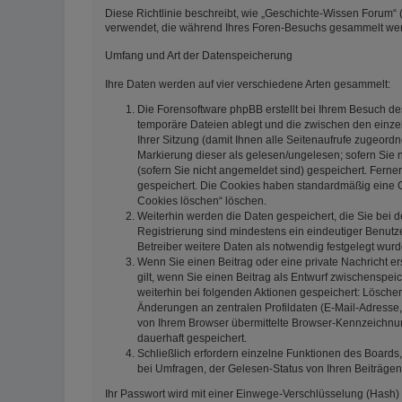
Diese Richtlinie beschreibt, wie „Geschichte-Wissen Forum“ (
verwendet, die während Ihres Foren-Besuchs gesammelt we
Umfang und Art der Datenspeicherung
Ihre Daten werden auf vier verschiedene Arten gesammelt:
Die Forensoftware phpBB erstellt bei Ihrem Besuch de
temporäre Dateien ablegt und die zwischen den einzeln
Ihrer Sitzung (damit Ihnen alle Seitenaufrufe zugeord
Markierung dieser als gelesen/ungelesen; sofern Sie 
(sofern Sie nicht angemeldet sind) gespeichert. Ferne
gespeichert. Die Cookies haben standardmäßig eine Gül
Cookies löschen“ löschen.
Weiterhin werden die Daten gespeichert, die Sie bei d
Registrierung sind mindestens ein eindeutiger Benut
Betreiber weitere Daten als notwendig festgelegt wurden
Wenn Sie einen Beitrag oder eine private Nachricht er
gilt, wenn Sie einen Beitrag als Entwurf zwischenspeic
weiterhin bei folgenden Aktionen gespeichert: Lösch
Änderungen an zentralen Profildaten (E-Mail-Adresse
von Ihrem Browser übermittelte Browser-Kennzeichnung 
dauerhaft gespeichert.
Schließlich erfordern einzelne Funktionen des Board
bei Umfragen, der Gelesen-Status von Ihren Beiträgen
Ihr Passwort wird mit einer Einwege-Verschlüsselung (Hash) 