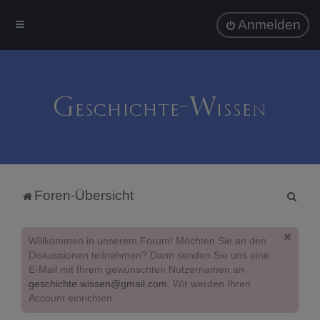
Anmelden
S
Foren-Übersicht
u
c
Willkommen in unserem Forum! Möchten Sie an den
h
Diskussionen teilnehmen? Dann senden Sie uns eine
E-Mail mit Ihrem gewünschten Nutzernamen an
e
geschichte.wissen@gmail.com
. Wir werden Ihren
Account einrichten.