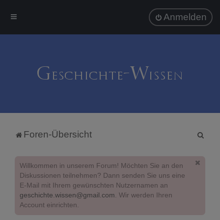
Anmelden
S
Foren-Übersicht
u
c
Willkommen in unserem Forum! Möchten Sie an den
h
Diskussionen teilnehmen? Dann senden Sie uns eine
E-Mail mit Ihrem gewünschten Nutzernamen an
e
geschichte.wissen@gmail.com
. Wir werden Ihren
Account einrichten.