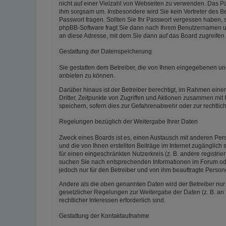
nicht auf einer Vielzahl von Webseiten zu verwenden. Das Pas
ihm sorgsam um. Insbesondere wird Sie kein Vertreter des Be
Passwort fragen. Sollten Sie Ihr Passwort vergessen haben,
phpBB-Software fragt Sie dann nach Ihrem Benutzernamen un
an diese Adresse, mit dem Sie dann auf das Board zugreifen
Gestattung der Datenspeicherung
Sie gestatten dem Betreiber, die von Ihnen eingegebenen un
anbieten zu können.
Darüber hinaus ist der Betreiber berechtigt, im Rahmen ein
Dritter, Zeitpunkte von Zugriffen und Aktionen zusammen mit
speichern, sofern dies zur Gefahrenabwehr oder zur rechtlic
Regelungen bezüglich der Weitergabe Ihrer Daten
Zweck eines Boards ist es, einen Austausch mit anderen Pers
und die von Ihnen erstellten Beiträge im Internet zugänglich
für einen eingeschränkten Nutzerkreis (z. B. andere registri
suchen Sie nach entsprechenden Informationen im Forum oder 
jedoch nur für den Betreiber und von ihm beauftragte Person
Andere als die oben genannten Daten wird der Betreiber nur m
gesetzlicher Regelungen zur Weitergabe der Daten (z. B. an 
rechtlicher Interessen erforderlich sind.
Gestattung der Kontaktaufnahme