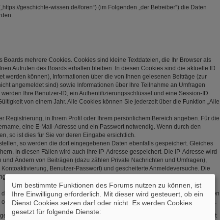
„https://geschichte-wissen.de/foren“) (im Folgenden „der Betreiber“) die Daten
rden.
s Boards mehrere Cookies. Cookies sind kleine Textdateien, die Ihr Browser als
en Aufrufen des Boards erhalten bleiben. In diesen Cookies sind die aktuelle ID
net werden können), Informationen über die von Ihnen gelesenen Beiträge (zur
nicht angemeldet sind) sowie Informationen über Ihre Teilnahme an Umfragen
r werden Ihre Benutzer-ID, ein Authentifizierungsschlüssel und eine Session-ID
tigkeit von einem Jahr. Alle Cookies können Sie jederzeit über die Funktion „Alle
er Registrierung, in Ihrem Profil oder Ihrem persönlichem Bereich angeben. Für die
zername, eine E-Mail-Adresse und ein Passwort notwendig. Wenn durch den
, so ist dies für Sie vor deren Eingabe ersichtlich.
stellen, so werden die dort eingegebenen Daten ebenfalls gespeichert. Gleiches
hern. In diesen Fällen wird auch Ihre IP-Adresse gespeichert. Die IP-Adresse wird
en und Ändern von Beiträgen (dazu zählen Private Nachrichten und Umfragen),
, Kontoaktivierung, Benutzer-Passwort) und gescheiterte Anmeldeversuche. Die
(User Agent) wird nur in der „Wer ist online?“-Funktion angezeigt und nicht
Um bestimmte Funktionen des Forums nutzen zu können, ist
Ihre Einwilligung erforderlich. Mit dieser wird gesteuert, ob ein
s, dass weitere Daten gespeichert werden. Dazu gehören Ihr Abstimmungsverhalten
 oder explizit von Ihnen gesetzte Lesezeichen oder Benachrichtigungsfunktionen.
Dienst Cookies setzen darf oder nicht. Es werden Cookies
gesetzt für folgende Dienste:
gespeichert, so dass es sicher ist. Jedoch wird Ihnen empfohlen, dieses Passwort