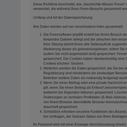
Diese Richtlinie beschreibt, wie „Geschichte-Wissen Forum“ (
verwendet, die während Ihres Foren-Besuchs gesammelt we
Umfang und Art der Datenspeicherung
Ihre Daten werden auf vier verschiedene Arten gesammelt:
Die Forensoftware phpBB erstellt bei Ihrem Besuch de
temporäre Dateien ablegt und die zwischen den einzeln
Ihrer Sitzung (damit Ihnen alle Seitenaufrufe zugeord
Markierung dieser als gelesen/ungelesen; sofern Sie 
(sofern Sie nicht angemeldet sind) gespeichert. Ferne
gespeichert. Die Cookies haben standardmäßig eine Gül
Cookies löschen“ löschen.
Weiterhin werden die Daten gespeichert, die Sie bei d
Registrierung sind mindestens ein eindeutiger Benut
Betreiber weitere Daten als notwendig festgelegt wurden
Wenn Sie einen Beitrag oder eine private Nachricht er
gilt, wenn Sie einen Beitrag als Entwurf zwischenspeic
weiterhin bei folgenden Aktionen gespeichert: Lösch
Änderungen an zentralen Profildaten (E-Mail-Adresse
von Ihrem Browser übermittelte Browser-Kennzeichnung 
dauerhaft gespeichert.
Schließlich erfordern einzelne Funktionen des Board
bei Umfragen, der Gelesen-Status von Ihren Beiträgen
Ihr Passwort wird mit einer Einwege-Verschlüsselung (Hash) 